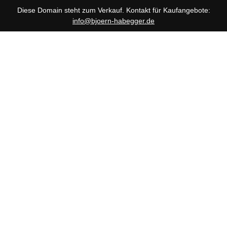
Diese Domain steht zum Verkauf. Kontakt für Kaufangebote:
info@bjoern-habegger.de