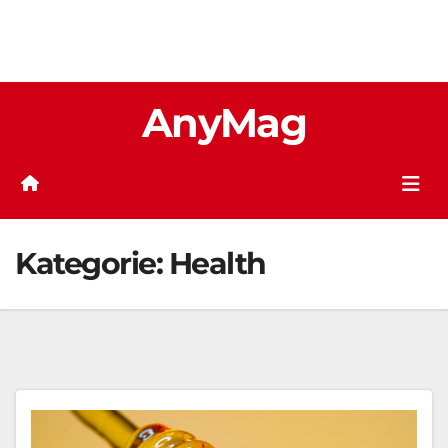
Zum
AnyMag
Inhalt
springen
Kategorie:
Health